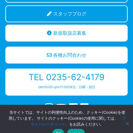
スタッフブログ
新規取扱店募集
各種お問合わせ
TEL 0235-62-4179
(am10:00~pm17:00)休日：日曜・祝日
当サイトでは、サイトの利便性向上のため、クッキー(Cookie)を使
プライバシーポリシー
用しています。 サイトのクッキー(Cookie)の使用に関しては、
「プ
Copyright ハヤシワックス | スキー・スノーボード専用高性能ワックス ・HAYASHIWAX.
ライバシーポリシー」
をお読みください。