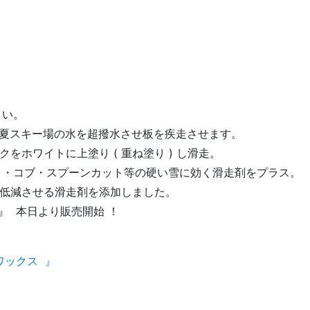
さい。
・夏スキー場の水を超撥水させ板を疾走させます。
ホワイトに上塗り ( 重ね塗り ) し滑走。
ラメ・コブ・スプーンカット等の硬い雪に効く滑走剤をプラス。
を低減させる滑走剤を添加しました。
 』 本日より販売開始 ！
シワックス 』