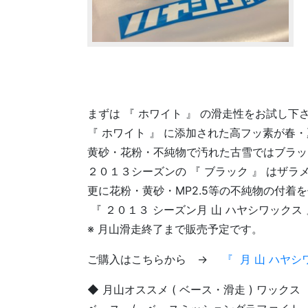
まずは 『 ホワイト 』 の滑走性をお試し下
『 ホワイト 』 に添加された高フッ素が春
黄砂・花粉・不純物で汚れた古雪ではブラックを
２０１３シーズンの 『 ブラック 』 はザ
更に花粉・黄砂・MP2.5等の不純物の付着
『 ２０１３ シーズン月 山 ハヤシワックス
※ 月山滑走終了まで販売予定です。
ご購入はこちらから →
『 月 山 ハヤ
◆ 月山オススメ ( ベース・滑走 ) ワックス