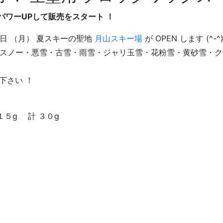
にパワーUPして販売をスタート ！
日 （月） 夏スキーの聖地
月山スキー場
が OPEN します (^-^
スノー・悪雪・古雪・雨雪・ジャリ玉雪・花粉雪・黄砂雪・ク
下さい ！
５g 計 ３０g