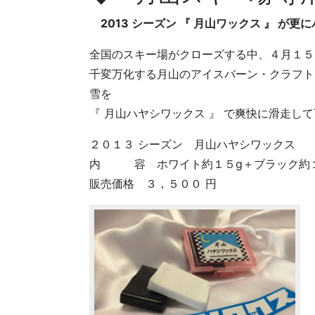
2013 シーズン 『 月山ワックス 』 が更
全国のスキー場がクローズする中、４月１５
千変万化する月山のアイスバーン・クラフト
雪を
『 月山ハヤシワックス 』 で爽快に滑走して
２０１３ シーズン 月山ハヤシワックス
内 容 ホワイト約１５g＋ブラック約１
販売価格 ３，５００ 円