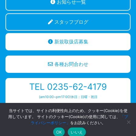
お知らせ一覧
スタッフブログ
新規取扱店募集
各種お問合わせ
TEL 0235-62-4179
(am10:00~pm17:00)休日：日曜・祝日
当サイトでは、サイトの利便性向上のため、クッキー(Cookie)を使
用しています。 サイトのクッキー(Cookie)の使用に関しては、
「プ
ライバシーポリシー」
をお読みください。
プライバシーポリシー
OK
いいえ
Copyright ハヤシワックス | スキー・スノーボード専用高性能ワックス ・HAYASHIWAX.