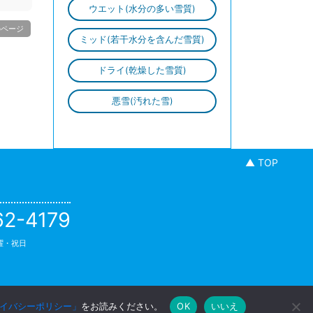
ウエット
(水分の多い雪質)
のページ
ミッド
(若干水分を含んだ雪質)
ドライ
(乾燥した雪質)
悪雪
(汚れた雪)
▲ TOP
62-4179
日曜・祝日
イバシーポリシー」
をお読みください。
OK
いいえ