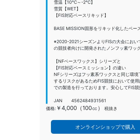
雪温【10℃～-2℃】
雪質【WET】
【FIS対応ベースリキッド】
BASE MISSION固形をリキッド化した
※2020-2021シーズンよりFISの大会
の競技者向けに開発されたノンフッ素ワッ
【NFベースワックス】シリーズと
【FIS対応ベースミッション】の違い
NFシリーズはフッ素系ワックスと同じ環
するリスクがあるためFIS競技において使
での製造を行っております。安心してFIS
JAN 4562484931561
￥4,000（100㏄）
価格:
税抜き
オンラインショップで購入