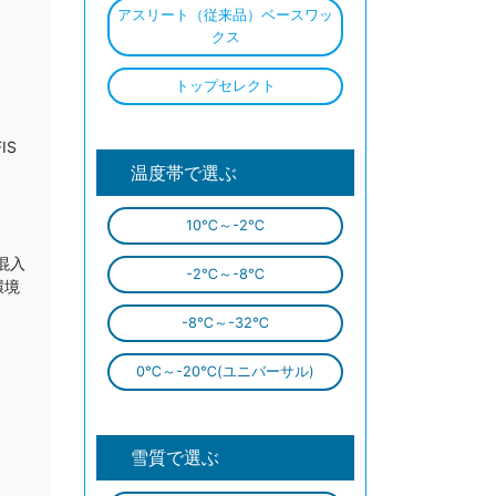
アスリート（従来品）ベースワッ
クス
トップセレクト
IS
温度帯で選ぶ
10℃～-2℃
混入
-2℃～-8℃
環境
-8℃～-32℃
0℃～-20℃
(ユニバーサル)
雪質で選ぶ