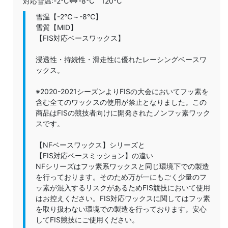
対応雪温:
-2℃⇔-8℃
120℃
雪温【-2℃～-8℃】
雪質【MID】
【FIS対応ベースワックス】
浸透性・持続性・滑走性に優れたレーシングベースワ
ックス。
※2020-2021シーズンよりFISの大会においてフッ素を
含む全てのワックスの使用が禁止となりました。この
商品はFISの競技者向けに開発されたノンフッ素ワック
スです。
【NFベースワックス】シリーズと
【FIS対応ベースミッション】の違い
NFシリーズはフッ素系ワックスと同じ環境下での製造
を行っております。そのため万が一にもごく少量のフ
ッ素が混入するリスクがあるためFIS競技において使用
はお控えください。FIS対応ワックスに関してはフッ素
を取り扱わない環境での製造を行っております。安心
してFIS競技にご使用ください。