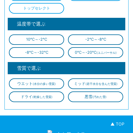
トップセレクト
温度帯で選ぶ
10℃～-2℃
-2℃～-8℃
-8℃～-32℃
0℃～-20℃
(ユニバーサル)
雪質で選ぶ
ウエット
ミッド
(水分の多い雪質)
(若干水分を含んだ雪質)
ドライ
悪雪
(乾燥した雪質)
(汚れた雪)
▲ TOP