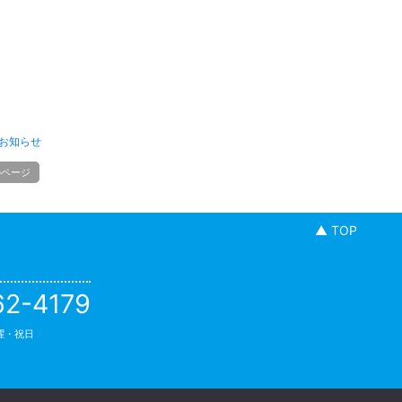
お知らせ
のページ
▲ TOP
62-4179
日曜・祝日