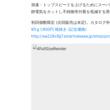
加速・トップスピードを上げるためにスーパ
静電気をカットし不純物等付着を低減する滑
初回個数限定 (次回販売は未定)。カタログ
80ｇ1,900円 税抜き (記念価格)
http://aa228v9jj7.smartrelease.jp/shop/p